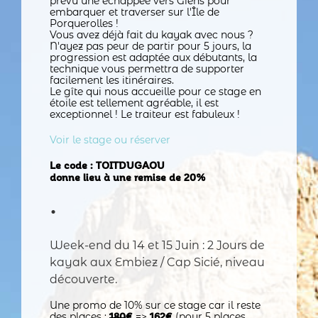
prévu une échappée vers Giens pour
embarquer et traverser sur l'Île de
Porquerolles !
Vous avez déjà fait du kayak avec nous ?
N'ayez pas peur de partir pour 5 jours, la
progression est adaptée aux débutants, la
technique vous permettra de supporter
facilement les itinéraires.
Le gîte qui nous accueille pour ce stage en
étoile est tellement agréable, il est
exceptionnel ! Le traiteur est fabuleux !
Voir le stage ou réserver
Le code : TOITDUGAOU
donne lieu à une remise de 20%
•
Week-end du 14 et 15 Juin : 2 Jours de
kayak aux Embiez / Cap Sicié, niveau
découverte.
Une promo de 10% sur ce stage car il reste
des places :
=>
(pour 5 places
180
€
162€