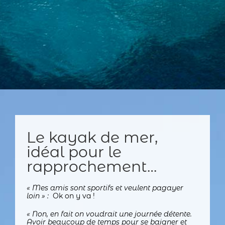
Le kayak de mer,
idéal pour le
rapprochement…
« Mes amis sont sportifs et veulent pagayer
loin » :
Ok on y va !
« Non, en fait on voudrait une journée détente.
Avoir beaucoup de temps pour se baigner et