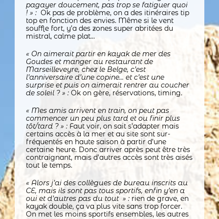
pagayer doucement, pas trop se fatiguer quoi
! » :
Ok pas de problème, on a des itinéraires tip
top en fonction des envies. Même si le vent
souffle fort, y’a des zones super abritées du
mistral, calme plat…
« On aimerait partir en kayak de mer des
Goudes et manger au restaurant de
Marseilleveyre, chez le Belge, c’est
l’anniversaire d’une copine… et c’est une
surprise et puis on aimerait rentrer au coucher
de soleil ? » :
Ok on gère, réservations, timing.
« Mes amis arrivent en train, on peut pas
commencer un peu plus tard et ou finir plus
tôt/tard ? » :
Faut voir, on sait s’adapter mais
certains accès à la mer et au site sont sur-
fréquentés en haute saison à partir d’une
certaine heure. Donc arriver après peut être très
contraignant, mais d’autres accès sont très aisés
tout le temps.
« Alors j’ai des collègues de bureau inscrits au
CE, mais ils sont pas tous sportifs, enfin y’en a
oui et d’autres pas du tout » :
rien de grave, en
kayak double, ça va plus vite sans trop forcer.
On met les moins sportifs ensembles, les autres