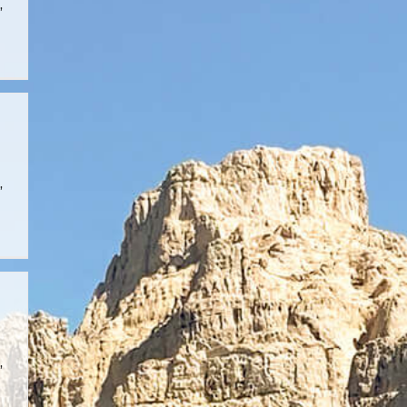
,
,
,