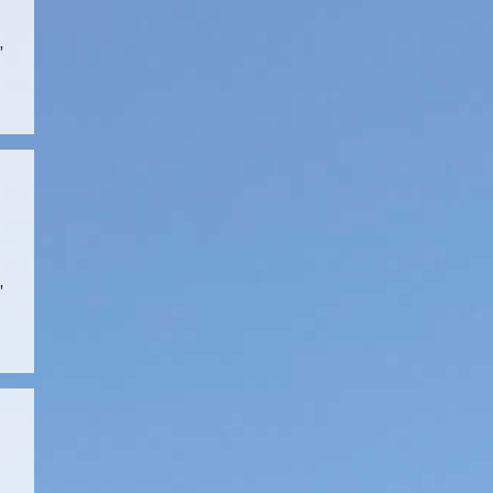
,
,
n