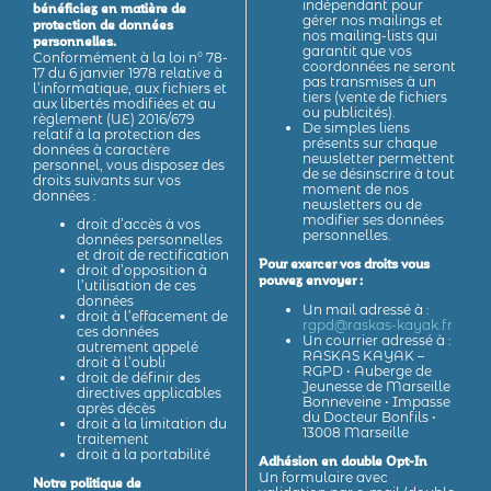
indépendant pour
bénéficiez en matière de
gérer nos mailings et
protection de données
nos mailing-lists qui
personnelles.
garantit que vos
Conformément à la loi n° 78-
coordonnées ne seront
17 du 6 janvier 1978 relative à
pas transmises à un
l’informatique, aux fichiers et
tiers (vente de fichiers
aux libertés modifiées et au
ou publicités).
règlement (UE) 2016/679
De simples liens
relatif à la protection des
présents sur chaque
données à caractère
newsletter permettent
personnel, vous disposez des
de se désinscrire à tout
droits suivants sur vos
moment de nos
données :
newsletters ou de
modifier ses données
droit d’accès à vos
personnelles.
données personnelles
et droit de rectification
Pour exercer vos droits vous
droit d’opposition à
pouvez envoyer :
l’utilisation de ces
données
Un mail adressé à :
droit à l’effacement de
rgpd@raskas-kayak.fr
ces données
Un courrier adressé à :
autrement appelé
RASKAS KAYAK –
droit à l’oubli
RGPD • Auberge de
droit de définir des
Jeunesse de Marseille
directives applicables
Bonneveine • Impasse
après décès
du Docteur Bonfils •
droit à la limitation du
13008 Marseille
traitement
droit à la portabilité
Adhésion en double Opt-In
Un formulaire avec
Notre politique de