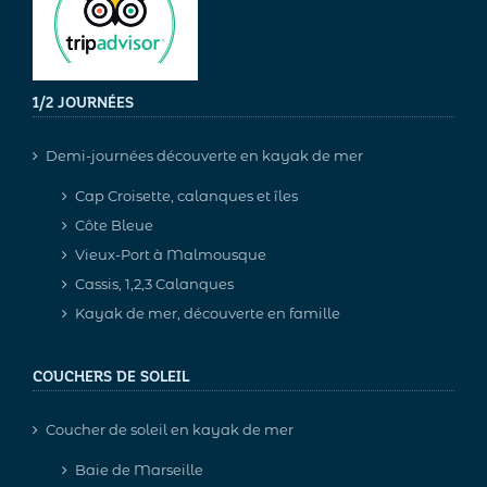
1/2 JOURNÉES
Demi-journées découverte en kayak de mer
Cap Croisette, calanques et îles
Côte Bleue
Vieux-Port à Malmousque
Cassis, 1,2,3 Calanques
Kayak de mer, découverte en famille
COUCHERS DE SOLEIL
Coucher de soleil en kayak de mer
Baie de Marseille