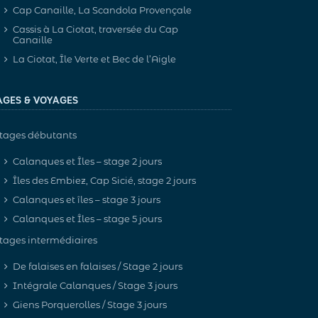
Cap Canaille, La Scandola Provençale
Cassis à La Ciotat, traversée du Cap
Canaille
La Ciotat, Île Verte et Bec de l’Aigle
AGES & VOYAGES
tages débutants
Calanques et Îles – stage 2 jours
Îles des Embiez, Cap Sicié, stage 2 jours
Calanques et îles – stage 3 jours
Calanques et Îles – stage 5 jours
tages intermédiaires
De falaises en falaises / Stage 2 jours
Intégrale Calanques / Stage 3 jours
Giens Porquerolles / Stage 3 jours