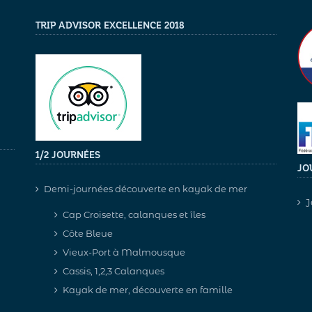
TRIP ADVISOR EXCELLENCE 2018
1/2 JOURNÉES
JO
Demi-journées découverte en kayak de mer
J
Cap Croisette, calanques et îles
Côte Bleue
Vieux-Port à Malmousque
Cassis, 1,2,3 Calanques
Kayak de mer, découverte en famille