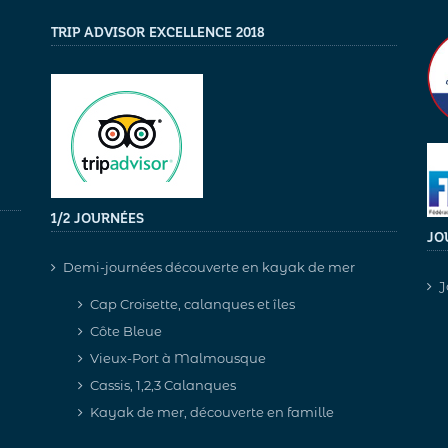
TRIP ADVISOR EXCELLENCE 2018
1/2 JOURNÉES
JO
Demi-journées découverte en kayak de mer
J
Cap Croisette, calanques et îles
Côte Bleue
Vieux-Port à Malmousque
Cassis, 1,2,3 Calanques
Kayak de mer, découverte en famille