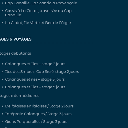
Cap Canaille, La Scandola Provençale
Cassis à La Ciotat, traversée du Cap
Canaille
La Ciotat, Île Verte et Bec de l’Aigle
AGES & VOYAGES
tages débutants
Calanques et Îles – stage 2 jours
Îles des Embiez, Cap Sicié, stage 2 jours
Calanques et îles – stage 3 jours
Calanques et Îles – stage 5 jours
tages intermédiaires
De falaises en falaises / Stage 2 jours
Intégrale Calanques / Stage 3 jours
Giens Porquerolles / Stage 3 jours