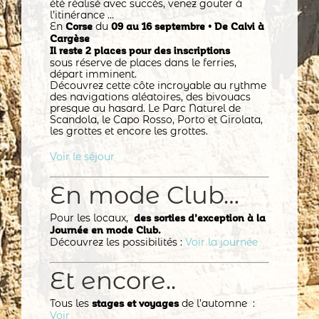
été réalisé avec succès, venez gouter à
l’itinérance …
En
du
Corse
09 au 16 septembre • De Calvi à
Cargèse
Il reste 2 places pour des inscriptions
sous réserve de places dans le ferries,
départ imminent.
Découvrez cette côte incroyable au rythme
des navigations aléatoires, des bivouacs
presque au hasard. Le Parc Naturel de
Scandola, le Capo Rosso, Porto et Girolata,
les grottes et encore les grottes.
Voir le séjour
En mode Club…
Pour les locaux,
des sorties d’exception à la
Journée en mode Club.
Découvrez les possibilités :
Voir la journée
Et encore..
Tous les
de l’automne :
stages et voyages
Voir