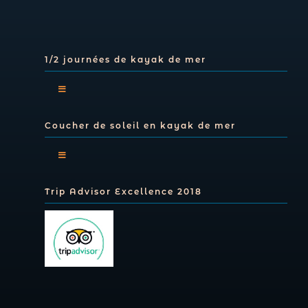
Navigation
Activité CLUB
Inscription newsletters
Sorties en groupe
1/2 journées de kayak de mer
Mentions légales
Toggle
Navigation
CGV
Coucher de soleil en kayak de mer
Demi-journées découverte en kayak de mer
Toggle
RGPD
Navigation
Trip Advisor Excellence 2018
Coucher de soleil en kayak de mer