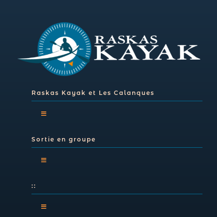
Raskas Kayak et Les Calanques
Toggle
Navigation
Sortie en groupe
Kayak de mer dans les Calanques
Toggle
Navigation
Les calanques et le PNC
::
Sorties en famille
Toggle